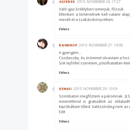
2010. NOVEMBER 26. 17:27
4GYEREK
Való igaz Erdélyben ismerjük, főzzük.
Ellenben a történetnek kell valami ala
meséli el a szakácskönyvében.
Válasz
2010. NOVEMBER 27. 19:08
RAINDROP
A gyengém...
Csodaszép, és örömmel olvastam a hozzá
Sok tejföllel szeretem, pótolhatatlan éte
Válasz
2010. NOVEMBER 29. 10:59
XENASI
Szombaton megfőztem a páromnak. :)) Sz
Ismeretlenül is gratulálok az oldala
kipróbáltam tőled. Valószínűleg nem az ut
Edit
Válasz