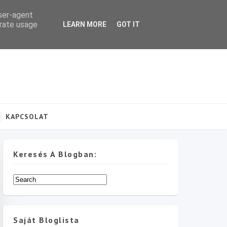
user-agent
erate usage
LEARN MORE
GOT IT
KAPCSOLAT
Keresés A Blogban:
Saját Bloglista