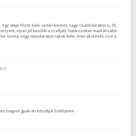
 Egy ideje főzök bele sertés körmöt, vagy csülökdarabot is, fő,
s teszem, olyan jól besűríti a szaftját). Határozottan markánsabb
 kis sonka, vagy tarjadarabot rakok bele. (Van aki kevés rizst is
8:21
eri,nagyon gyakran készítjük Erdélyben!