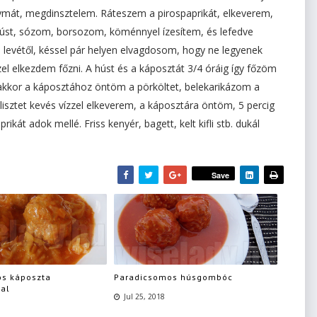
mát, megdinsztelem. Ráteszem a pirospaprikát, elkeverem,
húst, sózom, borsozom, köménnyel ízesítem, és lefedve
levétől, késsel pár helyen elvagdosom, hogy ne legyenek
zel elkezdem főzni. A húst és a káposztát 3/4 óráig így főzöm
ő, akkor a káposztához öntöm a pörköltet, belekarikázom a
lisztet kevés vízzel elkeverem, a káposztára öntöm, 5 percig
rikát adok mellé. Friss kenyér, bagett, kelt kifli stb. dukál
Save
s káposzta
Paradicsomos húsgombóc
al
Jul 25, 2018