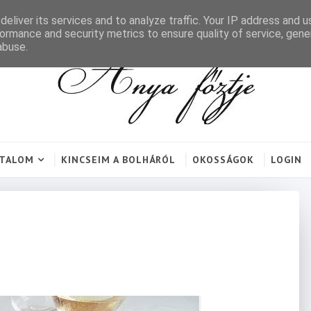
eliver its services and to analyze traffic. Your IP address and 
ormance and security metrics to ensure quality of service, gen
abuse.
RTALOM
KINCSEIM A BOLHÁRÓL
OKOSSÁGOK
LOGIN