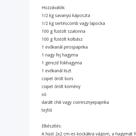
Hozzávalók:
1/2 kg savanyú káposzta
1/2 kg sertéscomb vagy lapocka
100 g füstölt szalonna
100 g füstölt kolbász
1 evőkanál pirospaprika
1 nagy fej hagyma
1 gerezd fokhagyma
1 evőkanál liszt
csipet őrölt bors
csipet őrölt kömény
só
darált chili vagy cseresznyepaprika
tejföl
Elkészítés:
A húst 2x2 cm-es kockákra vágom, a hagymát fel