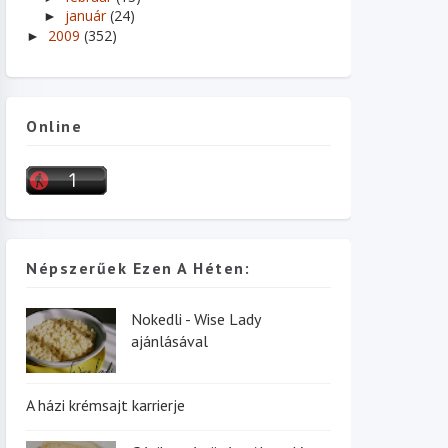
január
(24)
►
2009
(352)
►
Online
Népszerűek Ezen A Héten:
Nokedli - Wise Lady
ajánlásával
A házi krémsajt karrierje