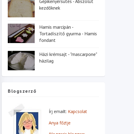
Gépikenyérsütés - Abszolút
kezdőknek
Hamis marcipán -
Tortadíszítő gyurma - Hamis
fondant
Házi krémsajt - "mascarpone"
házilag
Blogszerző
Írj emailt:
Kapcsolat
Anya főztje