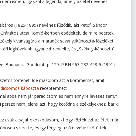
 nem ismeri. Így szól a legenda, amely az étel nevéhez
véltáros (1825-1895) nevéhez fűződik, aki Petőfi Sándor
a Gránátos utcai Komló-kertben ebédeltek, de mire beértek,
Székely kívánságára a maradék savanyúkáposzta-főzeléket
Petőfi legközelebb ugyanezt rendelte, és „Székely-káposzta”
e. Budapest: Gondolat, p. 129. ISBN 963-282-498-9 (1991)
etszetős történet. Ide másolom azt a kommentet, amit
radicsomos káposzta
receptemhez:
mal abba nem jár paradicsom és nem ennyire leveses sem."
i persze nem jelenti azt, hogy kötődne a székelyekhez, bár ki
ez csak a saját okoskodásom, - hogy főzték ezt az ételt már
lönösen szerette, és így tényleg az ő nevéhez kötötték.