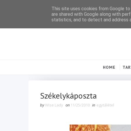
This site uses cookies from Google to d
are shared with Google along with perf
statistics, and to detect and address 
HOME
TA
Székelykáposzta
by
Wise Lady
on
11/25/2010
in
egytálétel