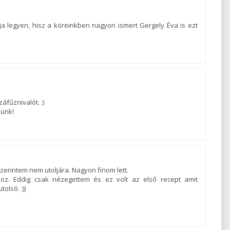
pja legyen, hisz a köreinkben nagyon ismert Gergely Éva is ezt
fűznivalót. :)
lünk!
erintem nem utoljára. Nagyon finom lett.
dhoz. Eddig csak nézegettem és ez volt az első recept amit
olsó. :))