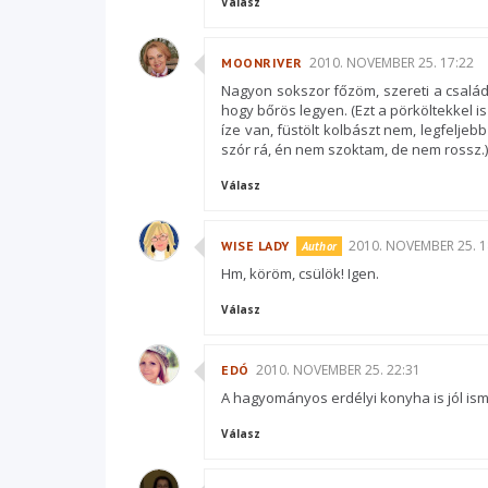
Válasz
2010. NOVEMBER 25. 17:22
MOONRIVER
Nagyon sokszor főzöm, szereti a család.
hogy bőrös legyen. (Ezt a pörköltekkel i
íze van, füstölt kolbászt nem, legfeljebb
szór rá, én nem szoktam, de nem rossz.)
Válasz
2010. NOVEMBER 25. 1
WISE LADY
Hm, köröm, csülök! Igen.
Válasz
2010. NOVEMBER 25. 22:31
EDÓ
A hagyományos erdélyi konyha is jól ism
Válasz