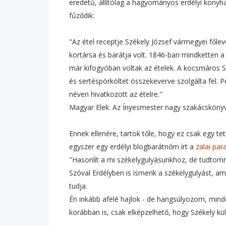
eredetű, állítólag a hagyományos erdélyi konyha
fűződik:
"Az étel receptje Székely József vármegyei főle
kortársa és barátja volt. 1846-ban mindketten 
már kifogyóban voltak az ételek. A kocsmáros 
és sertéspörköltet összekeverve szolgálta fel. 
néven hivatkozott az ételre."
Magyar Elek. Az Ínyesmester nagy szakácskönyv
Ennek ellenére, tartok tőle, hogy ez csak egy t
egyszer egy erdélyi blogbarátnőm írt a
zalai pa
"Hasonlít a mi székelygulyásunkhoz, de tudtom
Szóval Erdélyben is ismerik a székelygulyást, am
tudja.
Én inkább afelé hajlok - de hangsúlyozom, mind
korábban is, csak elképzelhető, hogy Székely kü