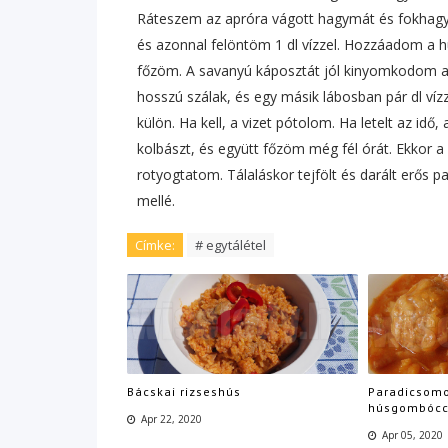
Ráteszem az apróra vágott hagymát és fokhagy
és azonnal felöntöm 1 dl vízzel. Hozzáadom a 
főzöm. A savanyú káposztát jól kinyomkodom a 
hosszú szálak, és egy másik lábosban pár dl víz
külön. Ha kell, a vizet pótolom. Ha letelt az id
kolbászt, és együtt főzöm még fél órát. Ekkor a 
rotyogtatom. Tálaláskor tejfölt és darált erős pap
mellé.
Címke:
# egytálétel
Bácskai rizseshús
Paradicsomo
húsgombócc
Apr 22, 2020
Apr 05, 2020