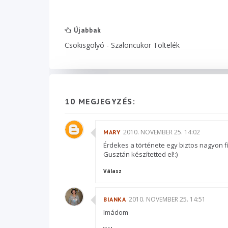
Újabbak
Csokisgolyó - Szaloncukor Töltelék
10 MEGJEGYZÉS:
2010. NOVEMBER 25. 14:02
MARY
Érdekes a története egy biztos nagyon fi
Gusztán készítetted el!:)
Válasz
2010. NOVEMBER 25. 14:51
BIANKA
Imádom