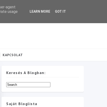
user-agent
erate usage
LEARN MORE
GOT IT
KAPCSOLAT
Keresés A Blogban:
Saját Bloglista