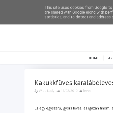
This site uses cookies from Google to d
are shared with Google along with perf
statistics, and to detect and address 
HOME
TA
Kakukkfüves karalábéleve
by
Wise Lady
on
11/02/2010
in
leves
Ez egy egyszerű, gyors leves, és igazán finom, 