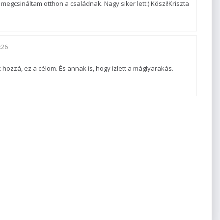
megcsináltam otthon a családnak. Nagy siker lett:) Köszi!Kriszta
:26
hozzá, ez a célom. És annak is, hogy ízlett a máglyarakás.