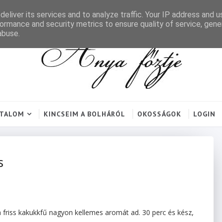
eliver its services and to analyze traffic. Your IP address and 
ormance and security metrics to ensure quality of service, gen
abuse.
RTALOM
KINCSEIM A BOLHÁRÓL
OKOSSÁGOK
LOGIN
s
a friss kakukkfű nagyon kellemes aromát ad. 30 perc és kész,