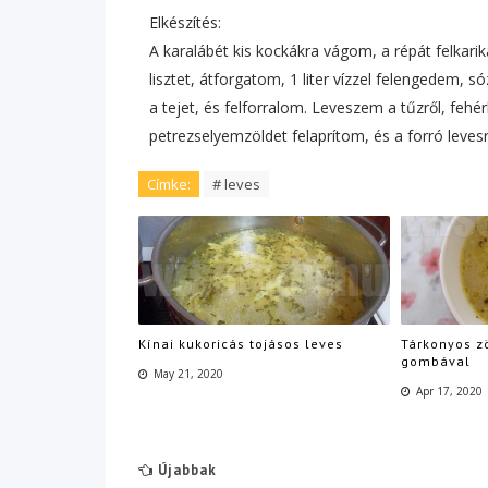
Elkészítés:
A karalábét kis kockákra vágom, a répát felkar
lisztet, átforgatom, 1 liter vízzel felengedem
a tejet, és felforralom. Leveszem a tűzről, fehér
petrezselyemzöldet felaprítom, és a forró leves
Címke:
# leves
Kínai kukoricás tojásos leves
Tárkonyos z
gombával
May 21, 2020
Apr 17, 2020
Újabbak