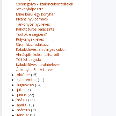
Csokisgolyó - szaloncukor töltelék
Székelykáposzta
Mibe kerül egy konyha?
Pikáns nyúlcombok
Tárkonyos nyúlleves
Rakott túrós palacsinta
Tudtok-e segíteni?
Pulykanyak leves
Süss, főzz, adakozz!
Kakukkfüves, snidlinges cukkini
Almáspite kukoricalisztből
Töltött dagadó
Kakukkfüves karalábéleves
Új konyha 3. - A tervek
október
(15)
►
szeptember
(11)
►
augusztus
(14)
►
július
(4)
►
június
(22)
►
május
(23)
►
április
(19)
►
március
(21)
►
február
(13)
►