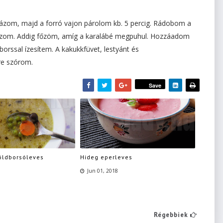
ikázom, majd a forró vajon párolom kb. 5 percig. Rádobom a
, sózom. Addig főzöm, amíg a karalábé megpuhul. Hozzáadom
borssal ízesítem. A kakukkfüvet, lestyánt és
re szórom.
Save
öldborsóleves
Hideg eperleves
Jun 01, 2018
Régebbiek