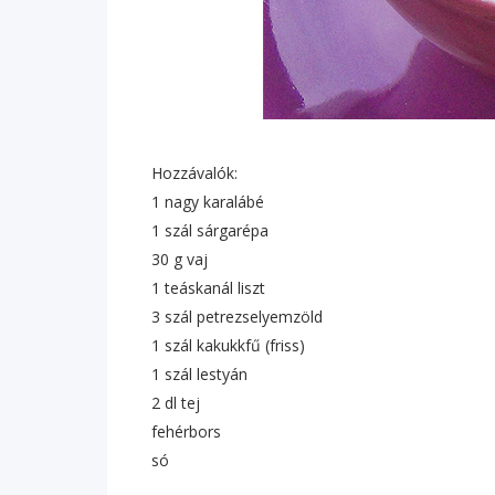
Hozzávalók:
1 nagy karalábé
1 szál sárgarépa
30 g vaj
1 teáskanál liszt
3 szál petrezselyemzöld
1 szál kakukkfű (friss)
1 szál lestyán
2 dl tej
fehérbors
só