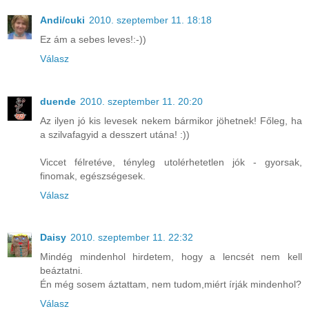
Andi/cuki
2010. szeptember 11. 18:18
Ez ám a sebes leves!:-))
Válasz
duende
2010. szeptember 11. 20:20
Az ilyen jó kis levesek nekem bármikor jöhetnek! Főleg, ha
a szilvafagyid a desszert utána! :))
Viccet félretéve, tényleg utolérhetetlen jók - gyorsak,
finomak, egészségesek.
Válasz
Daisy
2010. szeptember 11. 22:32
Mindég mindenhol hirdetem, hogy a lencsét nem kell
beáztatni.
Én még sosem áztattam, nem tudom,miért írják mindenhol?
Válasz