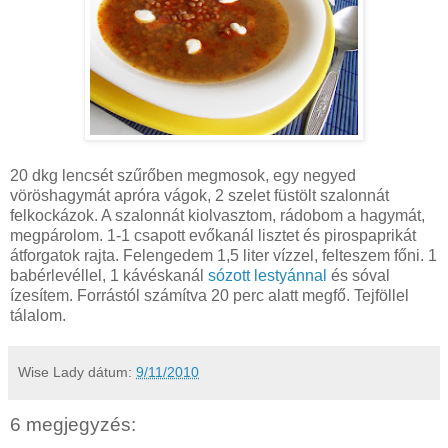
20 dkg lencsét szűrőben megmosok, egy negyed
vöröshagymát apróra vágok, 2 szelet füstölt szalonnát
felkockázok. A szalonnát kiolvasztom, rádobom a hagymát,
megpárolom. 1-1 csapott evőkanál lisztet és pirospaprikát
átforgatok rajta. Felengedem 1,5 liter vízzel, felteszem főni. 1
babérlevéllel, 1 kávéskanál
sózott lestyánnal
és sóval
ízesítem. Forrástól számítva 20 perc alatt megfő. Tejföllel
tálalom.
Wise Lady
dátum:
9/11/2010
6 megjegyzés: