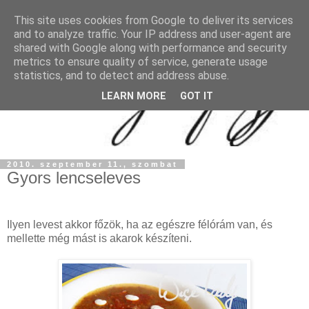
This site uses cookies from Google to deliver its services
and to analyze traffic. Your IP address and user-agent are
shared with Google along with performance and security
metrics to ensure quality of service, generate usage
statistics, and to detect and address abuse.
LEARN MORE
GOT IT
2010. szeptember 11., szombat
Gyors lencseleves
Ilyen levest akkor főzök, ha az egészre félórám van, és
mellette még mást is akarok készíteni.