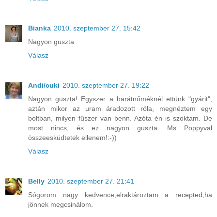
Bianka
2010. szeptember 27. 15:42
Nagyon guszta
Válasz
Andi/cuki
2010. szeptember 27. 19:22
Nagyon guszta! Egyszer a barátnőméknél ettünk "gyárit",
aztán mikor az uram áradozott róla, megnéztem egy
boltban, milyen fűszer van benn. Azóta én is szoktam. De
most nincs, és ez nagyon guszta. Ms Poppyval
összeesküdtetek ellenem!:-))
Válasz
Belly
2010. szeptember 27. 21:41
Sógorom nagy kedvence,elraktároztam a recepted,ha
jönnek megcsinálom.