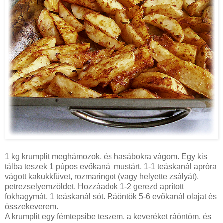
1 kg krumplit meghámozok, és hasábokra vágom. Egy kis
tálba teszek 1 púpos evőkanál mustárt, 1-1 teáskanál apróra
vágott kakukkfüvet, rozmaringot (vagy helyette zsályát),
petrezselyemzöldet. Hozzáadok 1-2 gerezd aprított
fokhagymát, 1 teáskanál sót. Ráöntök 5-6 evőkanál olajat és
összekeverem.
A krumplit egy fémtepsibe teszem, a keveréket ráöntöm, és