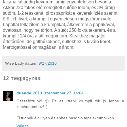
fakanállal addig keverem, amíg egyenletesen bevonja.
Akkor 220 fokos előmelegített sütőbe tolom, és 3/4 óráig
sütöm. 1-2 teáskanál pirospaprikát elkeverek ízlés szerint
őrölt chilivel, a krumplit egyenletesen megszórom vele.
Lapáttal fellazítom a krumplikat, átkeverem a paprikával,
óvatosan, hogy ne törjön. A sütőt 250 fokra tekerem, és a
krumplit 1/4 óra alatt megpirítom. Steakhez magától
értetődően, de grillhúsokhoz, sültekhez is kiváló köret.
Mártogatóssal önmagában is finom.
Wise Lady
dátum:
9/27/2010
12 megjegyzés:
duende
2010. szeptember 27. 14:04
Összefőztünk! :)) Ez az isteni krumpli tök jó lenne a
ketchupomhoz! :)
El tudnék élni ilyen és ehhez hasonló tepsiskrumplikon...
Válasz