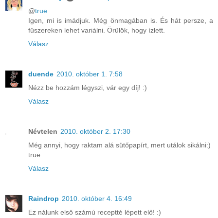
@
true
Igen, mi is imádjuk. Még önmagában is. És hát persze, a
fűszereken lehet variálni. Örülök, hogy ízlett.
Válasz
duende
2010. október 1. 7:58
Nézz be hozzám légyszi, vár egy díj! :)
Válasz
Névtelen
2010. október 2. 17:30
Még annyi, hogy raktam alá sütőpapírt, mert utálok sikálni:)
true
Válasz
Raindrop
2010. október 4. 16:49
Ez nálunk első számú receptté lépett elő! :)