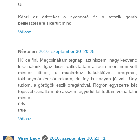
Ui:
Köszi az ötleteket a nyomtató és a tetszik gomb
beillesztésére,sikerült mind.
Válasz
Névtelen
2010. szeptember 30. 20:25
Hű de fini. Megcsináltam tegnap, azt hiszem, nagy kedvenc
lesz nálunk. Igaz, kicsit változtattam a recin, mert nem volt
minden itthon, a mustárhoz kakukkfüvet, oregánót,
fokhagymát és sót raktam, de így is nagyon jó volt. Úgy
tudom, a görögök eszik oregánóval. Rögtön egyszerre két
tepsivel csináltam, de asszem egyedül fel tudtam volna falni
mindet...
üdv
true
Válasz
Wise Lady
2010. szeptember 30. 20:41