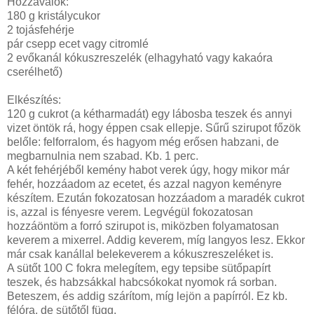
Hozzávalók:
180 g kristálycukor
2 tojásfehérje
pár csepp ecet vagy citromlé
2 evőkanál kókuszreszelék (elhagyható vagy kakaóra
cserélhető)
Elkészítés:
120 g cukrot (a kétharmadát) egy lábosba teszek és annyi
vizet öntök rá, hogy éppen csak ellepje. Sűrű szirupot főzök
belőle: felforralom, és hagyom még erősen habzani, de
megbarnulnia nem szabad. Kb. 1 perc.
A két fehérjéből kemény habot verek úgy, hogy mikor már
fehér, hozzáadom az ecetet, és azzal nagyon keményre
készítem. Ezután fokozatosan hozzáadom a maradék cukrot
is, azzal is fényesre verem. Legvégül fokozatosan
hozzáöntöm a forró szirupot is, miközben folyamatosan
keverem a mixerrel. Addig keverem, míg langyos lesz. Ekkor
már csak kanállal belekeverem a kókuszreszeléket is.
A sütőt 100 C fokra melegítem, egy tepsibe sütőpapírt
teszek, és habzsákkal habcsókokat nyomok rá sorban.
Beteszem, és addig szárítom, míg lejön a papírról. Ez kb.
félóra, de sütőtől függ.