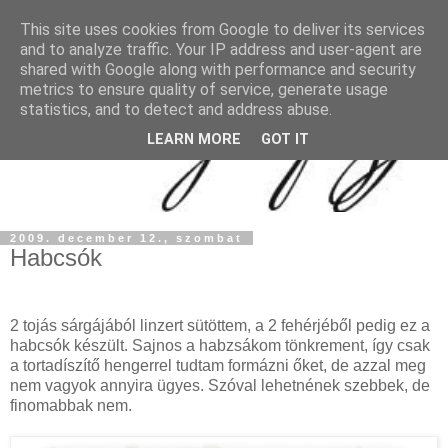
This site uses cookies from Google to deliver its services
and to analyze traffic. Your IP address and user-agent are
shared with Google along with performance and security
metrics to ensure quality of service, generate usage
statistics, and to detect and address abuse.
LEARN MORE
GOT IT
2009. december 12., szombat
Habcsók
2 tojás sárgájából linzert sütöttem, a 2 fehérjéből pedig ez a
habcsók készült. Sajnos a habzsákom tönkrement, így csak
a tortadíszítő hengerrel tudtam formázni őket, de azzal meg
nem vagyok annyira ügyes. Szóval lehetnének szebbek, de
finomabbak nem.