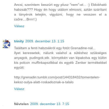
Ancsi, szerintem beszúrt egy plusz "nem"-et... :) Eldobható
habzsák??? Hogy én hogy utálom elmosni, aztán szárítani
a tányérok tetején, vigyázni, hogy ne vesszen el a
csőre....Brrrr!:)
Válasz
trinity
2009. december 13. 1:15
Találtam a fenti habzsákról egy fotót Grenadine-nál...
Ilyet keressetek, nálunk valahol a sütéshez szükséges
anyagok, pudingok,stb. környékén van kipakolva egy külön
kis polcon muffinkapszlikkal és egyéb Zenker termékekkel
együtt:
http://grenadin.tumblr.com/post/144318432/tomentelen-
keksz-sulya-alatt-roskadoznak-a-talalo
Válasz
Névtelen
2009. december 13. 7:15