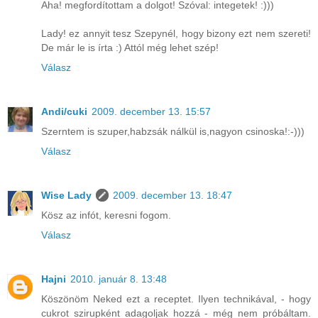
Aha! megfordítottam a dolgot! Szóval: integetek! :)))
Lady! ez annyit tesz Szepynél, hogy bizony ezt nem szereti!
De már le is írta :) Attól még lehet szép!
Válasz
Andi/cuki
2009. december 13. 15:57
Szerntem is szuper,habzsák nálkül is,nagyon csinoska!:-)))
Válasz
Wise Lady
2009. december 13. 18:47
Kösz az infót, keresni fogom.
Válasz
Hajni
2010. január 8. 13:48
Köszönöm Neked ezt a receptet. Ilyen technikával, - hogy
cukrot szirupként adagoljak hozzá - még nem próbáltam.