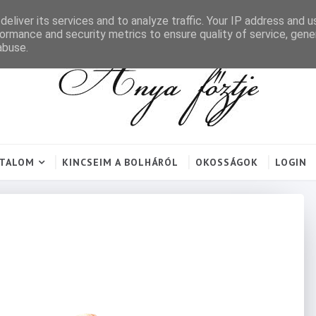
eliver its services and to analyze traffic. Your IP address and 
ormance and security metrics to ensure quality of service, gen
abuse.
RTALOM
KINCSEIM A BOLHÁRÓL
OKOSSÁGOK
LOGIN