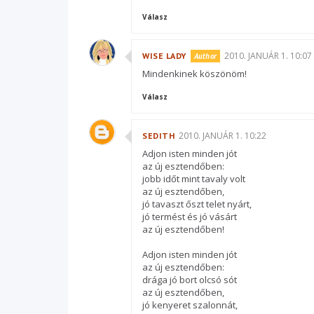
Válasz
2010. JANUÁR 1. 10:07
WISE LADY
Mindenkinek köszönöm!
Válasz
2010. JANUÁR 1. 10:22
SEDITH
Adjon isten minden jót
az új esztendőben:
jobb időt mint tavaly volt
az új esztendőben,
jó tavaszt őszt telet nyárt,
jó termést és jó vásárt
az új esztendőben!
Adjon isten minden jót
az új esztendőben:
drága jó bort olcsó sót
az új esztendőben,
jó kenyeret szalonnát,