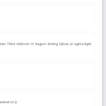
ptam Tőled többször is! Nagyon Boldog Újévet, jó egészséget
dnek is!:-))