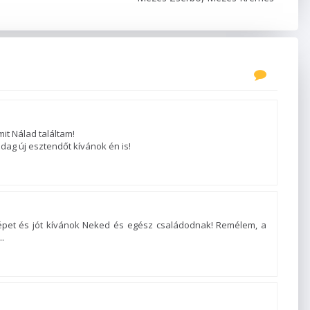
it Nálad találtam!
ag új esztendőt kívánok én is!
épet és jót kívánok Neked és egész családodnak! Remélem, a
.