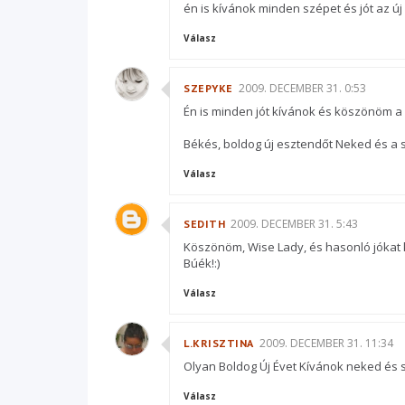
én is kívánok minden szépet és jót az új
Válasz
2009. DECEMBER 31. 0:53
SZEPYKE
Én is minden jót kívánok és köszönöm a 
Békés, boldog új esztendőt Neked és a s
Válasz
2009. DECEMBER 31. 5:43
SEDITH
Köszönöm, Wise Lady, és hasonló jókat kí
Búék!:)
Válasz
2009. DECEMBER 31. 11:34
L.KRISZTINA
Olyan Boldog Új Évet Kívánok neked és sz
Válasz