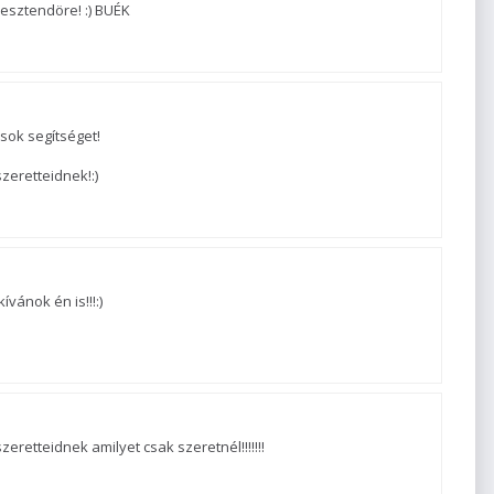
 esztendöre! :) BUÉK
sok segítséget!
zeretteidnek!:)
vánok én is!!!:)
eretteidnek amilyet csak szeretnél!!!!!!!