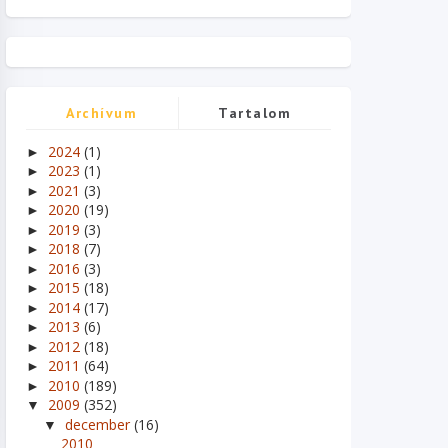
Archívum
Tartalom
2024
(1)
►
2023
(1)
►
2021
(3)
►
2020
(19)
►
2019
(3)
►
2018
(7)
►
2016
(3)
►
2015
(18)
►
2014
(17)
►
2013
(6)
►
2012
(18)
►
2011
(64)
►
2010
(189)
►
2009
(352)
▼
december
(16)
▼
2010