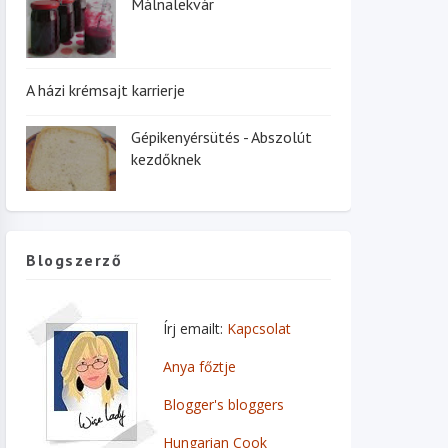
Málnalekvár
A házi krémsajt karrierje
Gépikenyérsütés - Abszolút
kezdőknek
Blogszerző
Írj emailt:
Kapcsolat
Anya főztje
Blogger's bloggers
Hungarian Cook