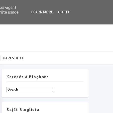
user-agent
erate usage
LEARN MORE
GOT IT
KAPCSOLAT
Keresés A Blogban:
Saját Bloglista