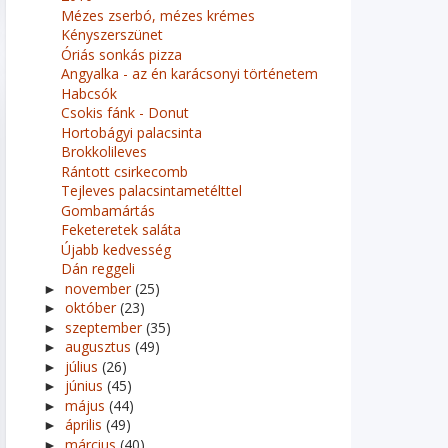
Mézes zserbó, mézes krémes
Kényszerszünet
Óriás sonkás pizza
Angyalka - az én karácsonyi történetem
Habcsók
Csokis fánk - Donut
Hortobágyi palacsinta
Brokkolileves
Rántott csirkecomb
Tejleves palacsintametélttel
Gombamártás
Feketeretek saláta
Újabb kedvesség
Dán reggeli
november
(25)
►
október
(23)
►
szeptember
(35)
►
augusztus
(49)
►
július
(26)
►
június
(45)
►
május
(44)
►
április
(49)
►
március
(40)
►