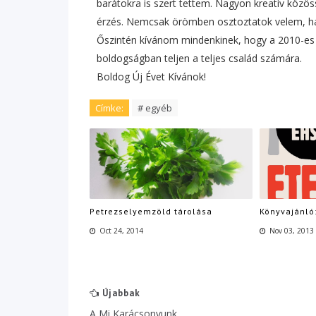
barátokra is szert tettem. Nagyon kreatív közö
érzés. Nemcsak örömben osztoztatok velem, ha
Őszintén kívánom mindenkinek, hogy a 2010-es
boldogságban teljen a teljes család számára.
Boldog Új Évet Kívánok!
Címke:
# egyéb
Petrezselyemzöld tárolása
Könyvajánló:
Oct 24, 2014
Nov 03, 2013
Újabbak
A Mi Karácsonyunk