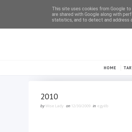
This site uses cookies from Google to d
are shared with Google along with perf
statistics, and to detect and address 
HOME
TA
2010
by
Wise Lady
on
12/30/2009
in
egyéb