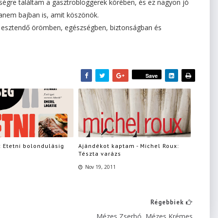
sségre találtam a gasztrobloggerek körében, és ez nagyon jó
nem bajban is, amit köszönök.
 esztendő örömben, egészségben, biztonságban és
Save
 Etetni bolondulásig
Ajándékot kaptam - Michel Roux:
Tészta varázs
Nov 19, 2011
Régebbiek
Mézes Zserbó, Mézes Krémes