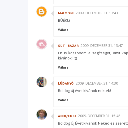
2009. DECEMBER 31. 13:43
MAIMONI
BÚÉK!:)
Válasz
2009. DECEMBER 31. 13:47
SÜTI BAZÁR
Én is köszönöm a segítséget, amit ka
kívánok!! :))
Válasz
2009. DECEMBER 31. 14:30
LÚDANYÓ
Boldog új évet kívánok nektek!
Válasz
2009. DECEMBER 31. 15:48
ANDI/CUKI
Boldog Új Évet kívánok Neked és szerettei