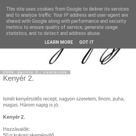
This site uses cookies from Google to deliver its services
and to analyze traffic. Your IP address and user-agent are
shared with Google along with performance and security
metrics to ensure quality of service, generate usage
statistics, and to detect and address abuse.
LEARN MORE
GOT IT
2009. április 2., csütörtök
Kenyér 2.
Ismét kenyérsütős recept, nagyon szeretem, finom, puha,
magas. Három napig is jó.
Kenyér 2.
Hozzávalók:
50 g kukoricakeményítő