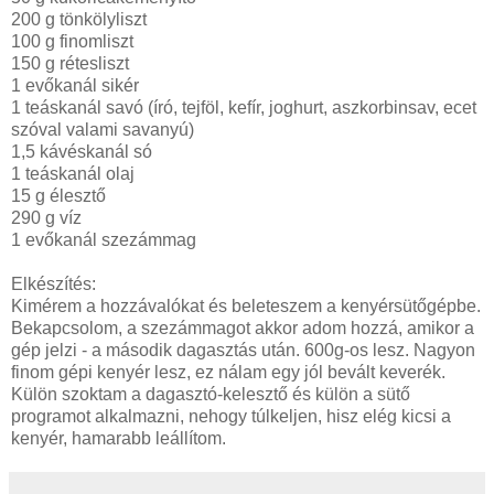
200 g tönkölyliszt
100 g finomliszt
150 g rétesliszt
1 evőkanál sikér
1 teáskanál savó (író, tejföl, kefír, joghurt, aszkorbinsav, ecet
szóval valami savanyú)
1,5 kávéskanál só
1 teáskanál olaj
15 g élesztő
290 g víz
1 evőkanál szezámmag
Elkészítés:
Kimérem a hozzávalókat és beleteszem a kenyérsütőgépbe.
Bekapcsolom, a szezámmagot akkor adom hozzá, amikor a
gép jelzi - a második dagasztás után. 600g-os lesz. Nagyon
finom gépi kenyér lesz, ez nálam egy jól bevált keverék.
Külön szoktam a dagasztó-kelesztő és külön a sütő
programot alkalmazni, nehogy túlkeljen, hisz elég kicsi a
kenyér, hamarabb leállítom.