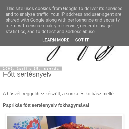
This site uses cookies from Google to deliver its services
and to analyze traffic. Your IP address and user-agent are
shared with Google along with performance and security
metrics to ensure quality of service, generate usage
statistics, and to detect and address abuse.
LEARN MORE
GOT IT
2009. április 15., szerda
Főtt sertésnyelv
A húsvéti reggelihez készült, a sonka és kolbász mellé.
Paprikás főtt sertésnyelv fokhagymával