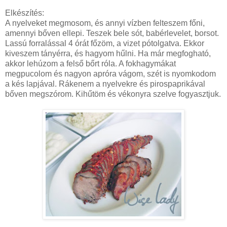
Elkészítés:
A nyelveket megmosom, és annyi vízben felteszem főni,
amennyi bőven ellepi. Teszek bele sót, babérlevelet, borsot.
Lassú forralással 4 órát főzöm, a vizet pótolgatva. Ekkor
kiveszem tányérra, és hagyom hűlni. Ha már megfogható,
akkor lehúzom a felső bőrt róla. A fokhagymákat
megpucolom és nagyon apróra vágom, szét is nyomkodom
a kés lapjával. Rákenem a nyelvekre és pirospaprikával
bőven megszórom. Kihűtöm és vékonyra szelve fogyasztjuk.