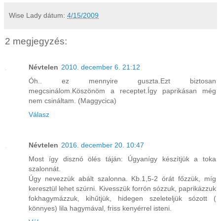
Wise Lady
dátum:
4/15/2009
2 megjegyzés:
Névtelen
2010. december 6. 21:12
Óh.. ez mennyire guszta.Ezt biztosan
megcsinálom.Köszönöm a receptet.Így paprikásan még
nem csináltam. (Maggycica)
Válasz
Névtelen
2016. december 20. 10:47
Most így disznó ölés táján: Úgyanígy készítjük a toka
szalonnát.
Úgy nevezzük abált szalonna. Kb.1,5-2 órát főzzük, míg
keresztül lehet szúrni. Kivesszük forrón sózzuk, paprikázzuk
fokhagymázzuk, kihűtjük, hidegen szeleteljük sózott (
könnyes) lila hagymával, friss kenyérrel isteni.