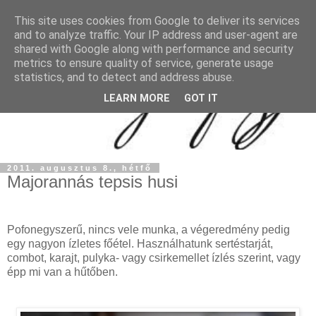
This site uses cookies from Google to deliver its services
and to analyze traffic. Your IP address and user-agent are
shared with Google along with performance and security
metrics to ensure quality of service, generate usage
statistics, and to detect and address abuse.
LEARN MORE
GOT IT
2011. augusztus 8., hétfő
Majorannás tepsis husi
Pofonegyszerű, nincs vele munka, a végeredmény pedig
egy nagyon ízletes főétel. Használhatunk sertéstarját,
combot, karajt, pulyka- vagy csirkemellet ízlés szerint, vagy
épp mi van a hűtőben.