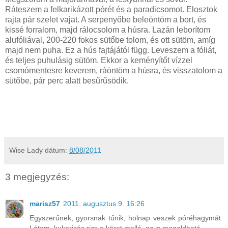
Ráteszem a felkarikázott pórét és a paradicsomot. Elosztok
rajta pár szelet vajat. A serpenyőbe beleöntöm a bort, és
kissé forralom, majd rálocsolom a húsra. Lazán leborítom
alufóliával, 200-220 fokos sütőbe tolom, és ott sütöm, amíg
majd nem puha. Ez a hús fajtájától függ. Leveszem a fóliát,
és teljes puhulásig sütöm. Ekkor a keményítőt vízzel
csomómentesre keverem, ráöntöm a húsra, és visszatolom a
sütőbe, pár perc alatt besűrűsödik.
Wise Lady
dátum:
8/08/2011
3 megjegyzés:
marisz57
2011. augusztus 9. 16:26
Egyszerűnek, gyorsnak tűnik, holnap veszek póréhagymát.
Látom, kukoricás rizs a köret mellé, az is megoldható.