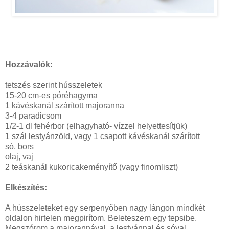
Hozzávalók:
tetszés szerint hússzeletek
15-20 cm-es póréhagyma
1 kávéskanál szárított majoranna
3-4 paradicsom
1/2-1 dl fehérbor (elhagyható- vízzel helyettesítjük)
1 szál lestyánzöld, vagy 1 csapott kávéskanál szárított
só, bors
olaj, vaj
2 teáskanál kukoricakeményítő (vagy finomliszt)
Elkészítés:
A hússzeleteket egy serpenyőben nagy lángon mindkét
oldalon hirtelen megpirítom. Beleteszem egy tepsibe.
Megszórom a majorannával, a lestyánnal és sóval.