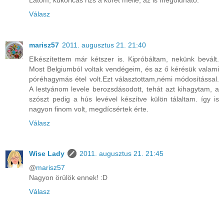
Válasz
marisz57
2011. augusztus 21. 21:40
Elkészítettem már kétszer is. Kipróbáltam, nekünk bevált.
Most Belgiumból voltak vendégeim, és az ő kérésük valami
póréhagymás étel volt.Ezt választottam,némi módosítással.
A lestyánom levele berozsdásodott, tehát azt kihagytam, a
szószt pedig a hús levével készítve külön tálaltam. így is
nagyon finom volt, megdícsértek érte.
Válasz
Wise Lady
2011. augusztus 21. 21:45
@
marisz57
Nagyon örülök ennek! :D
Válasz