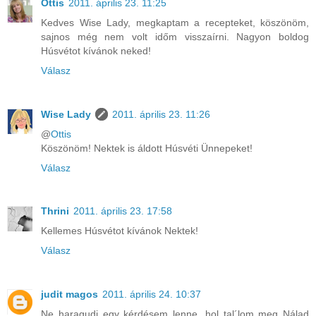
Ottis
2011. április 23. 11:25
Kedves Wise Lady, megkaptam a recepteket, köszönöm,
sajnos még nem volt időm visszaírni. Nagyon boldog
Húsvétot kívánok neked!
Válasz
Wise Lady
2011. április 23. 11:26
@
Ottis
Köszönöm! Nektek is áldott Húsvéti Ünnepeket!
Válasz
Thrini
2011. április 23. 17:58
Kellemes Húsvétot kívánok Nektek!
Válasz
judit magos
2011. április 24. 10:37
Ne haragudj egy kérdésem lenne, hol tal´lom meg Nálad