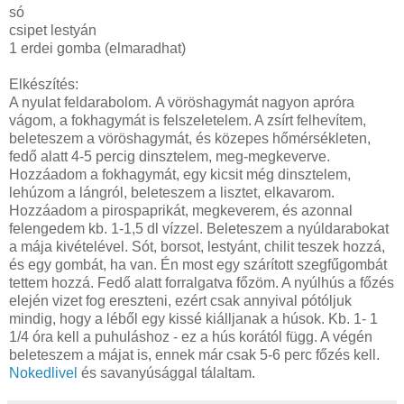
só
csipet lestyán
1 erdei gomba (elmaradhat)
Elkészítés:
A nyulat feldarabolom. A vöröshagymát nagyon apróra
vágom, a fokhagymát is felszeletelem. A zsírt felhevítem,
beleteszem a vöröshagymát, és közepes hőmérsékleten,
fedő alatt 4-5 percig dinsztelem, meg-megkeverve.
Hozzáadom a fokhagymát, egy kicsit még dinsztelem,
lehúzom a lángról, beleteszem a lisztet, elkavarom.
Hozzáadom a pirospaprikát, megkeverem, és azonnal
felengedem kb. 1-1,5 dl vízzel. Beleteszem a nyúldarabokat
a mája kivételével. Sót, borsot, lestyánt, chilit teszek hozzá,
és egy gombát, ha van. Én most egy szárított szegfűgombát
tettem hozzá. Fedő alatt forralgatva főzöm. A nyúlhús a főzés
elején vizet fog ereszteni, ezért csak annyival pótóljuk
mindig, hogy a léből egy kissé kiálljanak a húsok. Kb. 1- 1
1/4 óra kell a puhuláshoz - ez a hús korától függ. A végén
beleteszem a májat is, ennek már csak 5-6 perc főzés kell.
Nokedlivel
és savanyúsággal tálaltam.