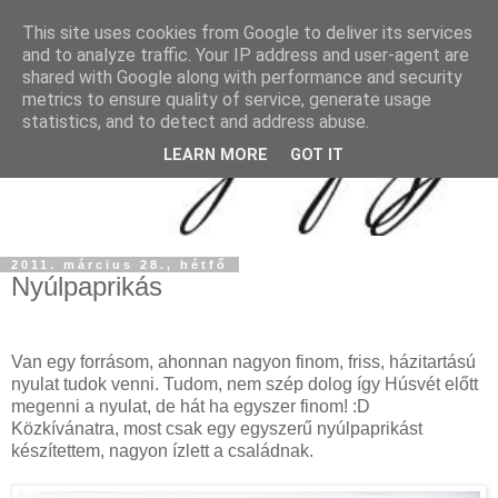
This site uses cookies from Google to deliver its services
and to analyze traffic. Your IP address and user-agent are
shared with Google along with performance and security
metrics to ensure quality of service, generate usage
statistics, and to detect and address abuse.
LEARN MORE
GOT IT
2011. március 28., hétfő
Nyúlpaprikás
Van egy forrásom, ahonnan nagyon finom, friss, házitartású
nyulat tudok venni. Tudom, nem szép dolog így Húsvét előtt
megenni a nyulat, de hát ha egyszer finom! :D
Közkívánatra, most csak egy egyszerű nyúlpaprikást
készítettem, nagyon ízlett a családnak.