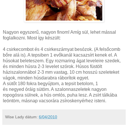
Nagyon egyszerű, nagyon finom! Amíg sül, lehet mással
foglalkozni. Most így készült:
4 csirkecombot és 4 csirkeszárnyat besózok. (A felsőcomb
bőre alá is). A tepsiben 1 evőkanál kacsazsírt kenek el. A
húsokat beleteszem. Egy rozmaring ágat leveleire szedek,
és minden húsra 2-3 levelet szórok. Húsos füstölt
háziszalonnábol 2-3 mm vastag, 10 cm hosszú szeleteket
vágok, minden húsdarabra ráborítok egyet.
A sütőt 180 fokra begyújtom, a tepsit betolom, 1
és negyed óráig sütöm. A szalonnaszeletek nagyon
ropogósra sülnek, a hús omlós, puha lesz. A zsírt tálkába
leöntöm, másnap vacsorára zsíroskenyérhez isteni.
Wise Lady
dátum:
6/04/2010