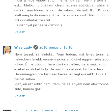
most a hiper-huper sütőmmel is így van. Nem értem én
ezt... Múltkor próbáltam olyan fedeles sütőtálban sütni a
csirkét, ami Neked is van, de katasztrófa volt. Kb. 3/4 óra
alatt még tiszta nyers volt benne a csirkecomb. Nem tudom,
mit csinálhatok rosszul...
Ez iszonyat jól néz ki viszont :)
Válasz
Wise Lady
2010. június 5. 15:10
Nem teszek rá alufóliát. Nem tudom, mit lehet tenni, a
helyedben feljebb venném akkor a hőfokot eggyel, süss 200
fokon. Én is utálom, ha a csirke sületlen, de a saját sütőm
ezeket az időket tudja. Te süsd másfél órát, biztos jó lesz.
Háromnegyed óra biztosan kevés, én legkevesebb 1 óra 15
percet sütöm.
Igaz, én ezt eddig nem írtam, de az enyém nem elektromos
sütő, hanem gáz.
Válasz