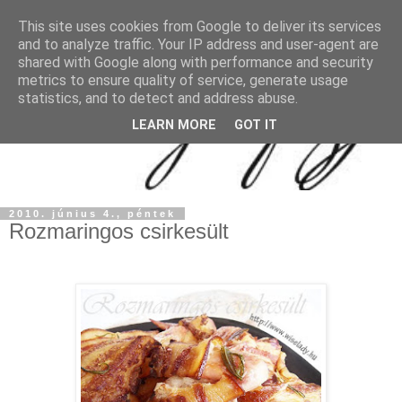
This site uses cookies from Google to deliver its services
and to analyze traffic. Your IP address and user-agent are
shared with Google along with performance and security
metrics to ensure quality of service, generate usage
statistics, and to detect and address abuse.
LEARN MORE
GOT IT
2010. június 4., péntek
Rozmaringos csirkesült