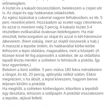
előmelegítem.
A lisztet és a kakaót összeszitálom, beleteszem a csipet sót
is. Az olajat és egy habkanalat odakészítek.
Az egész tojásokat a cukorral nagyon felhabosítom, ez kb. 5
perc mixelést jelent. Hozzáadom az ecetet vagy citromlevet,
és azzal is mixelem még 3 percig. A kakaós lisztet 3-4
részletben evőkanállal óvatosan beleforgatom. Ha már
eloszlott, belecsorgatom az olajat és azzal is két-háromszor
átkeverem. (Nem sokáig, mert az olajtól összeesik a hab.)
A masszát a tepsibe öntöm, és habkanállal körbe-körbe
felhúzom a tepsi oldalára, magasabbra, mint a közepét. (A
közepe kissé fel fog púposodni a sütéskor, de az oldalfalra
tapadt tészta mentén a széleken is felmászik a piskóta. Így
lesz egyenletes.)
Betolom a forró sütőbe. 5 perc múlva 180 fokra mérsékelem
a lángot, és kb. 20 percig, ajtónyitás nélkül sütöm. Ekkor
megnézem, s ha átsült, a tepsit kiveszem, hagyom benne
teljesen kihűlni a piskótát.
Ha meghűlt, a széleken körbevágom, kiborítom a tepsiből
egy deszkára, lehúzom a sütőpapírt. A piskótát visszateszem
a tepsibe, aljával felfelé.