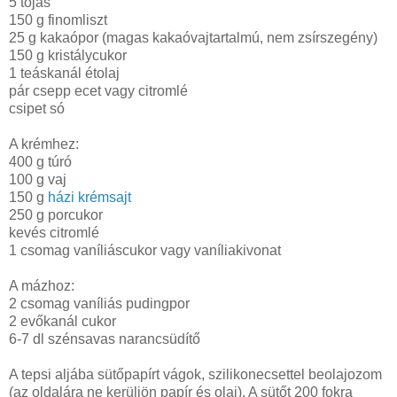
5 tojás
150 g finomliszt
25 g kakaópor (magas kakaóvajtartalmú, nem zsírszegény)
150 g kristálycukor
1 teáskanál étolaj
pár csepp ecet vagy citromlé
csipet só
A krémhez:
400 g túró
100 g vaj
150 g
házi krémsajt
250 g porcukor
kevés citromlé
1 csomag vaníliáscukor vagy vaníliakivonat
A mázhoz:
2 csomag vaníliás pudingpor
2 evőkanál cukor
6-7 dl szénsavas narancsüdítő
A tepsi aljába sütőpapírt vágok, szilikonecsettel beolajozom
(az oldalára ne kerüljön papír és olaj). A sütőt 200 fokra