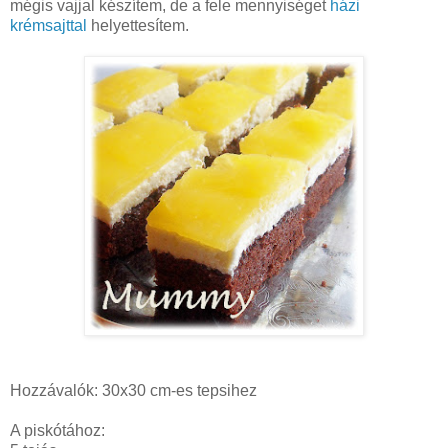
mégis vajjal készítem, de a fele mennyiséget
házi
krémsajttal
helyettesítem.
Hozzávalók: 30x30 cm-es tepsihez
A piskótához: