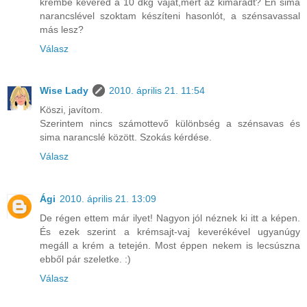
krémbe kevered a 10 dkg vajat,mert az kimaradt? Én sima
narancslével szoktam készíteni hasonlót, a szénsavassal
más lesz?
Válasz
Wise Lady
2010. április 21. 11:54
Köszi, javítom.
Szerintem nincs számottevő különbség a szénsavas és
sima narancslé között. Szokás kérdése.
Válasz
Ági
2010. április 21. 13:09
De régen ettem már ilyet! Nagyon jól néznek ki itt a képen.
És ezek szerint a krémsajt-vaj keverékével ugyanúgy
megáll a krém a tetején. Most éppen nekem is lecsúszna
ebből pár szeletke. :)
Válasz