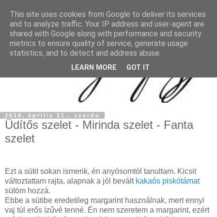
This site uses cookies from Google to deliver its services
and to analyze traffic. Your IP address and user-agent are
shared with Google along with performance and security
metrics to ensure quality of service, generate usage
statistics, and to detect and address abuse.
LEARN MORE
GOT IT
2010. április 21., szerda
Üdítős szelet - Mirinda szelet - Fanta
szelet
Ezt a sütit sokan ismerik, én anyósomtól tanultam. Kicsit
változtattam rajta, alapnak a jól bevált
kakaós piskótámat
sütöm hozzá.
Ebbe a sütibe eredetileg margarint használnak, mert ennyi
vaj túl erős ízűvé tenné. Én nem szeretem a margarint, ezért