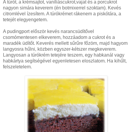
A túrót, a krémsajtot, vaníliáscukrot,vajat és a porcukrot
nagyon simára keverem (én botmixerrel szoktam). Kevés
citromlével ízesítem. A túrókrémet rákenem a piskótára, a
tetejét elegyengetem.
A pudingport először kevés narancsüdítővel
csomómentesen elkeverem, hozzáadom a cukrot és a
maradék üdítőt. Keverés mellett sűrűre főzöm, majd hagyom
langyosra hűlni, közben egyszer-kétszer megkeverem.
Langyosan a túrókrém tetejére teszem, egy habkanál vagy
habkártya segítségével egyenletesen eloszlatom. Ha kihűlt,
felszeletelem.