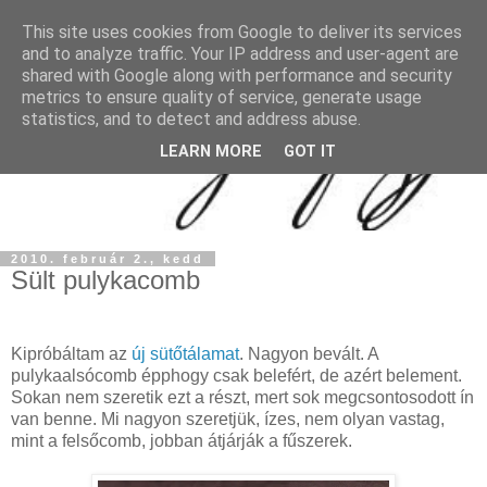
This site uses cookies from Google to deliver its services
and to analyze traffic. Your IP address and user-agent are
shared with Google along with performance and security
metrics to ensure quality of service, generate usage
statistics, and to detect and address abuse.
LEARN MORE
GOT IT
2010. február 2., kedd
Sült pulykacomb
Kipróbáltam az
új sütőtálamat
. Nagyon bevált. A
pulykaalsócomb épphogy csak belefért, de azért belement.
Sokan nem szeretik ezt a részt, mert sok megcsontosodott ín
van benne. Mi nagyon szeretjük, ízes, nem olyan vastag,
mint a felsőcomb, jobban átjárják a fűszerek.