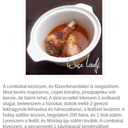
A combokat besózom, és fűszerkeverékkel is megszórom.
Most kevés majoranna, csipet kömény, pirospaprika volt
benne, de bármi lehet. A tálat ecsettel kikenem 1 evőkanál
olajjal, beleteszem a húsokat, dobok mellé 2 gerezd
fokhagymát felhasítva és hámozatlanul, a fedővel lezárom. A
hideg sütőbe teszem, begyújtom 200 fokra, és 1 órát sütöm.
Leveszem a fedőt, és félóráig így sütöm tovább. A combokat
kiveszem, a pecsenyelét 1 kávéskanál keményítővel