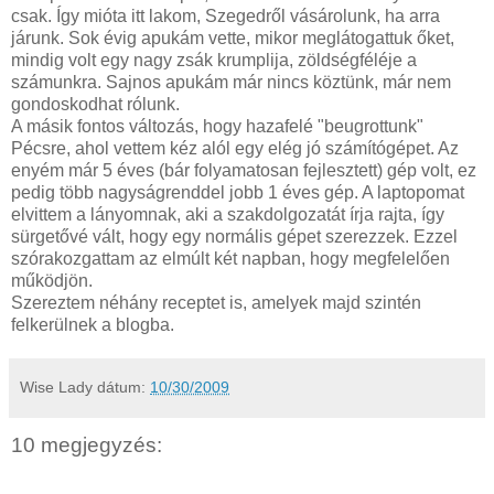
csak. Így mióta itt lakom, Szegedről vásárolunk, ha arra
járunk. Sok évig apukám vette, mikor meglátogattuk őket,
mindig volt egy nagy zsák krumplija, zöldségféléje a
számunkra. Sajnos apukám már nincs köztünk, már nem
gondoskodhat rólunk.
A másik fontos változás, hogy hazafelé "beugrottunk"
Pécsre, ahol vettem kéz alól egy elég jó számítógépet. Az
enyém már 5 éves (bár folyamatosan fejlesztett) gép volt, ez
pedig több nagyságrenddel jobb 1 éves gép. A laptopomat
elvittem a lányomnak, aki a szakdolgozatát írja rajta, így
sürgetővé vált, hogy egy normális gépet szerezzek. Ezzel
szórakozgattam az elmúlt két napban, hogy megfelelően
működjön.
Szereztem néhány receptet is, amelyek majd szintén
felkerülnek a blogba.
Wise Lady
dátum:
10/30/2009
10 megjegyzés: