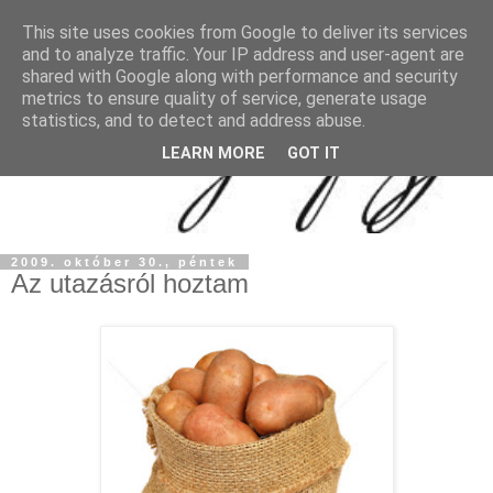
This site uses cookies from Google to deliver its services
and to analyze traffic. Your IP address and user-agent are
shared with Google along with performance and security
metrics to ensure quality of service, generate usage
statistics, and to detect and address abuse.
LEARN MORE
GOT IT
2009. október 30., péntek
Az utazásról hoztam