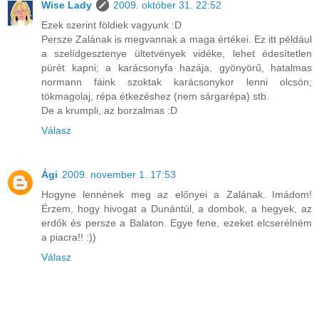
Wise Lady
2009. október 31. 22:52
Ezek szerint földiek vagyunk :D
Persze Zalának is megvannak a maga értékei. Ez itt például
a szelídgesztenye ültetvények vidéke, lehet édesítetlen
pürét kapni; a karácsonyfa hazája, gyönyörű, hatalmas
normann fáink szoktak karácsonykor lenni olcsón;
tökmagolaj, répa étkezéshez (nem sárgarépa) stb.
De a krumpli, az borzalmas :D
Válasz
Ági
2009. november 1. 17:53
Hogyne lennének meg az előnyei a Zalának. Imádom!
Érzem, hogy hivogat a Dunántúl, a dombok, a hegyek, az
erdők és persze a Balaton. Egye fene, ezeket elcserélném
a piacra!! :))
Válasz