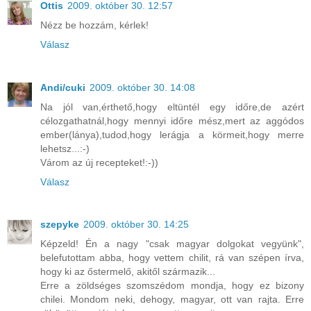
Ottis
2009. október 30. 12:57
Nézz be hozzám, kérlek!
Válasz
Andi/cuki
2009. október 30. 14:08
Na jól van,érthető,hogy eltüntél egy időre,de azért
célozgathatnál,hogy mennyi időre mész,mert az aggódos
ember(lánya),tudod,hogy lerágja a körmeit,hogy merre
lehetsz...:-)
Várom az új recepteket!:-))
Válasz
szepyke
2009. október 30. 14:25
Képzeld! Én a nagy "csak magyar dolgokat vegyünk",
belefutottam abba, hogy vettem chilit, rá van szépen írva,
hogy ki az őstermelő, akitől származik...
Erre a zöldséges szomszédom mondja, hogy ez bizony
chilei. Mondom neki, dehogy, magyar, ott van rajta. Erre