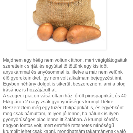
Majdnem egy hétig nem voltunk itthon, mert végiglátogattuk
szeretteink sírját, és egyúttal töltöttünk egy kis időt
anyukámmal és anyósommal is, illetve a már nem velünk
élő gyerekeinkkel. Így nem volt alkalmam bejegyzést írni.
Egyben néhány dolgot is sikerült beszereznem, ami a blog
írásához is hozzájárulhat.
A szegedi piacon vásároltam házi őrölt pirospaprikát, és 40
Ft/kg áron 2 nagy zsák gyönyörűséges krumplit télire.
Beszereztem még egy füzér chilipaprikát is, és egyébként
meg csak bámultam, milyen jó lenne, ha nálunk is ilyen
gyönyörűséges piac lenne itt Zalában. A krumplikérdés
nagyon fontos volt, mert errefelé rettenetes minőségű
krumplit lehet csak kapni, mondhatnám takarmánynak való