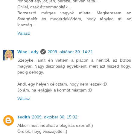
röhögött egy jót, jah, persze, ott van rajta...
Chilei, csak átcsomagolták...
Borzasztó mérges vagyok miatta. Megkeresem az
őstermelőt és megérdeklődöm, hogy tényleg mi az
igazság...
Válasz
Wise Lady
2009. október 30. 14:31
Szepyke, amit én vettem a piacon a nénitől, az biztos
magyar. Nagy disznóság egyébként, mert azt hiszed hogy,
pedig dehogy.
Andi, egy helyen céloztam, hogy nem leszek :D
Jó ám, ha lerágják a körmöt miattam :D
Válasz
sedith
2009. október 30. 15:02
Akkor most indulhat a blogírás ezerrel!:)
Örülök, hoyg visszajöttél!:)